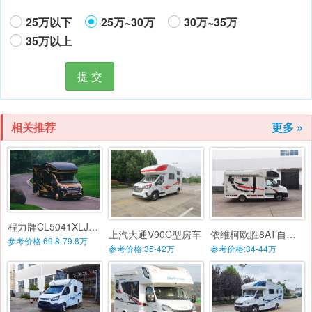
25万以下
25万~30万
30万~35万
35万以上
提 交
相关推荐
更多 »
程力牌CL5041XLJ6YS多功能高端商务旅居车
上汽大通V90C型房车
依维柯欧胜8AT自动挡C型房车
参考价格:69.8-79.8万
参考价格:35-42万
参考价格:34-44万