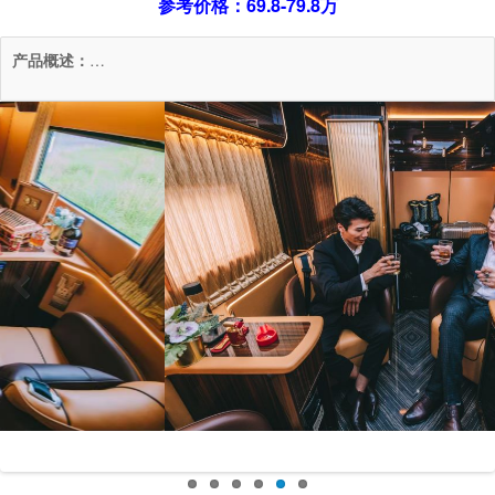
参考价格：69.8-79.8万
产品概述：
…
Pr
Ne
evi
xt
ou
s